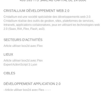
499 595 775 SARL AU CAPITAL DE 24 000€
CRISTALLIUM DÉVELOPPEMENT WEB 2.0
Cristallium est une société spécialiste des développements web 2.0.
Cristallium réalise des outils de gestion, sites, plateformes de services,
Intranets, applications collaboratives, jeux en utilisant les technologies web
2.0 (Saas, RIA, Flex, Flash, as3).
SECTEURS D'ACTIVITÉS
Article utiliser box2d avec Flex
LIEUX
Article utiliser box2d avec Flex
Expert ActionScript 3 Lyon
CIBLES
DÉVELOPPEMENT APPLICATION 2.0
-
Article utiliser box2d avec Flex
-
-
-
-