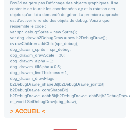
Box2d ne gère pas l'affichage des objects graphiques. Il se
contente de fournir les coordonnées x,y et la rotation des
objets qu'on lui a demandé de gérer. La première approche
est d'activer le rendu des objets de debug. Voici à quoi
ressemble le code :
var spr_debug:Sprite = new Sprite();
var dbg_draw:b2DebugDraw = new b2DebugDraw();
cv.rawChildren.addChild(spr_debug);
dbg_draw.m_sprite = spr_debug;
dbg_draw.m_drawScale = 30;
dbg_draw.m_alpha = 1;
dbg_draw.m_fillAlpha = 0.5;
dbg_draw.m_lineThickness = 1;
dbg_draw.m_drawFlags =
b2DebugDraw.e_shapeBit|b2DebugDraw.e_jointBit|
b2DebugDraw.e_coreShapeBit|
b2DebugDraw.e_aabbBit|b2DebugDraw.e_obbBit|b2DebugDraw.e
m_world.SetDebugDraw(dbg_draw);
> ACCUEIL <